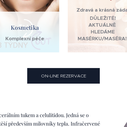
Zdravá a krásná zád
DŮLEŽITÉ!
AKTUÁLNĚ
Kosmetika
HLEDÁME
Komplexní péče
MASÉRKU/MASÉRA!
ON-LINE REZERVACE
scerálním tukem a celulitidou. Jedná se o
těší především milovníky tepla. Infračervené