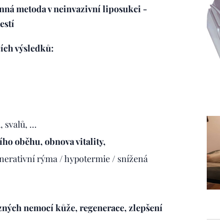
nná metoda v neinvazivní liposukci -
estí
ích výsledků:
svalů, ...
ho oběhu, obnova vitality,
nerativní rýma / hypotermie / snížená
ůzných nemocí kůže, regenerace, zlepšení