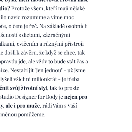
dio?
Protože všem, kteří mají nějaké
kilo navíc rozumíme a víme moc
ře, o čem je řeč. Na základě osobních
šeností s dietami, zázračnými
ulkami, cvičením a různými přístroji
e došli k závěru, že když se chce, tak
opravdu jde, ale vždy to bude stát čas a
íze. Nestačí jít "jen jednou" - už jsme
slyšeli všichni milionkrát - je třeba
nit svůj životní styl
, tak to prostě
 Studio Designer for Body je
nejen pro
y, ale i pro muže
, rádi Vám s Vaší
oměnou pomůžeme.