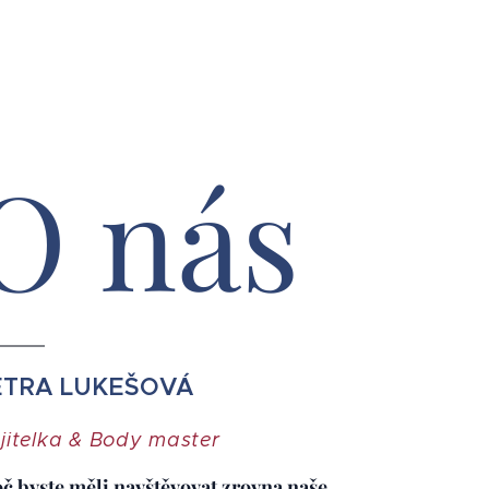
O nás
ETRA LUKEŠOVÁ
jitelka & Body master
č byste měli navštěvovat zrovna naše