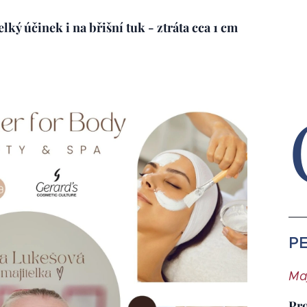
lký účinek i na břišní tuk - ztráta cca 1 cm
P
Ma
Pro