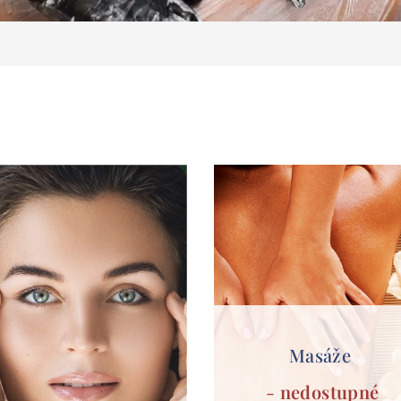
Masáže
-
nedostupné