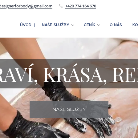
designerforbody@gmail.com
+420 774 164 670
ÚVOD
NAŠE SLUŽBY
CENÍK
O NÁS
KO
AVÍ, KRÁSA, R
NAŠE SLUŽBY