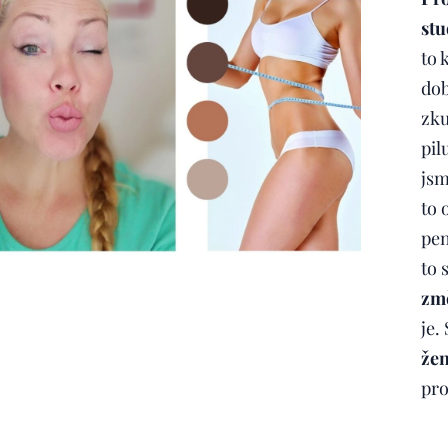
stu
to 
dob
zku
pil
jsm
to 
pen
to 
změ
je.
žen
pr