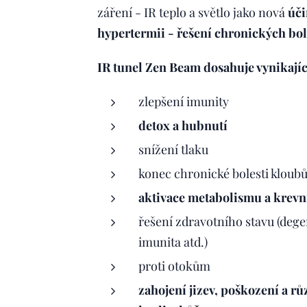
záření - IR teplo a světlo jako nová
úči
hypertermii - řešení chronických bol
IR tunel Zen Beam dosahuje vynikajíc
zlepšení imunity
detox a hubnutí
snížení tlaku
konec chronické bolesti kloubů, 
aktivace metabolismu a krevní
řešení zdravotního stavu (dege
imunita atd.)
proti otokům
zahojení jizev, poškození a r