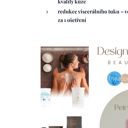
kvality kůže
redukce viscerálního tuku – ve
za 1 ošetření