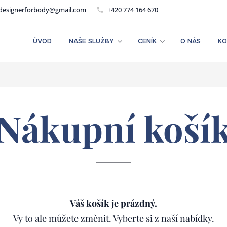
designerforbody@gmail.com
+420 774 164 670
ÚVOD
NAŠE SLUŽBY
CENÍK
O NÁS
KO
Nákupní koší
Váš košík je prázdný.
Vy to ale můžete změnit. Vyberte si z naší nabídky.