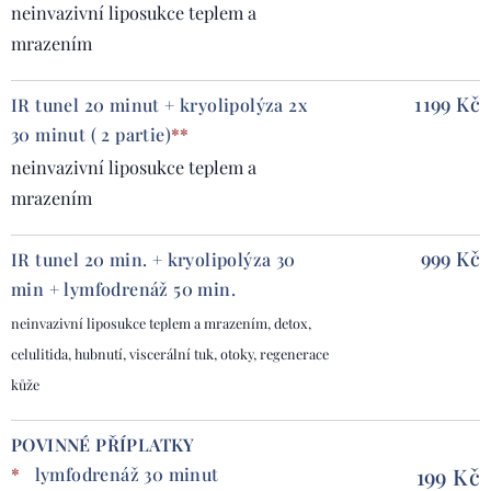
neinvazivní liposukce teplem a
mrazením
1199 Kč
IR tunel 20 minut + kryolipolýza 2x
30 minut ( 2 partie)
**
neinvazivní liposukce teplem a
mrazením
999 Kč
IR tunel 20 min. + kryolipolýza 30
min + lymfodrenáž 50 min.
neinvazivní liposukce teplem a mrazením, detox,
celulitida, hubnutí, viscerální tuk, otoky, regenerace
kůže
POVINNÉ PŘÍPLATKY
199 Kč
*
lymfodrenáž 30 minut