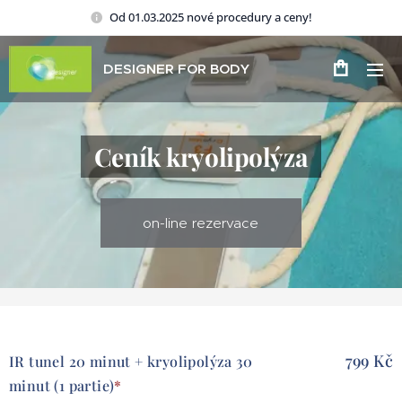
Od 01.03.2025 nové procedury a ceny!
DESIGNER FOR BODY
Ceník kryolipolýza
on-line rezervace
799 Kč
IR tunel 20 minut + kryolipolýza 30
minut (1 partie)
*