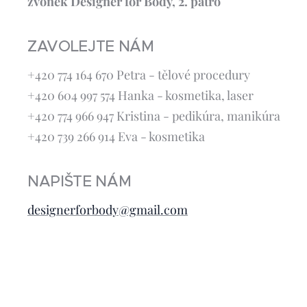
zvonek Designer for Body, 2. patro
ZAVOLEJTE NÁM
+420 774 164 670 Petra - tělové procedury
+420 604 997 574 Hanka - kosmetika, laser
+420 774 966 947 Kristina - pedikúra, manikúra
+420 739 266 914 Eva - kosmetika
NAPIŠTE NÁM
designerforbody@gmail.com