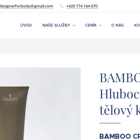
designerforbody@gmail.com
+420 774 164 670
ÚVOD
NAŠE SLUŽBY
CENÍK
O NÁS
KO
BAMBO
Hluboc
tělový
BAMBOO CR