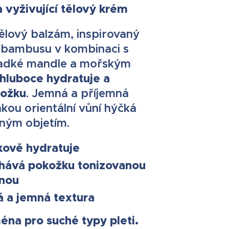
a vyživující tělový krém
tělový balzám, inspirovaný
 bambusu v kombinaci s
ladké mandle a mořským
hluboce hydratuje a
kožku
. Jemná a příjemná
hkou orientální vůní hýčká
ným objetím.
kově hydratuje
hává pokožku tonizovanou
žnou
 a jemná textura
ména pro suché typy pleti.