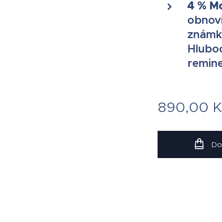
4 % M
obnovi
známky
Hluboc
remine
890,00
K
Do