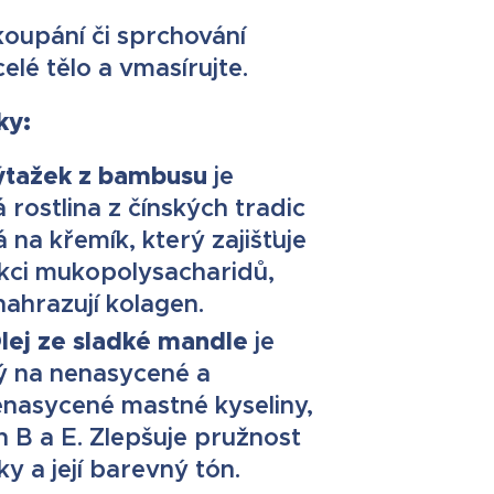
oupání či sprchování
elé tělo a vmasírujte.
ky:
ýtažek z bambusu
je
 rostlina z čínských tradic
 na křemík, který zajišťuje
kci mukopolysacharidů,
nahrazují kolagen.
O
lej ze sladké mandle
je
ý na nenasycené a
nasycené mastné kyseliny,
n B a E. Zlepšuje pružnost
y a její barevný tón.