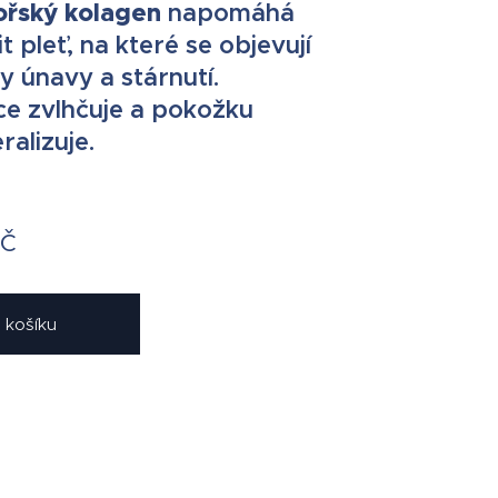
ořský kolagen
napomáhá
t pleť, na které se objevují
 únavy a stárnutí.
e zvlhčuje a pokožku
ralizuje.
č
 košíku