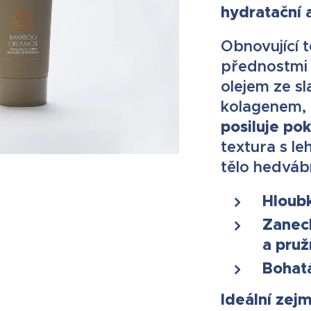
hydratační 
Obnovující 
přednostmi
olejem ze s
kolagenem,
posiluje po
textura s le
tělo hedváb
Hloub
Zanec
a pru
Bohatá
Ideální zej