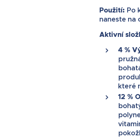
Použití:
Po k
naneste na c
Aktivní slož
4 % V
pružná
bohatá
produ
které 
12 % 
bohat
polyne
vitami
pokožk