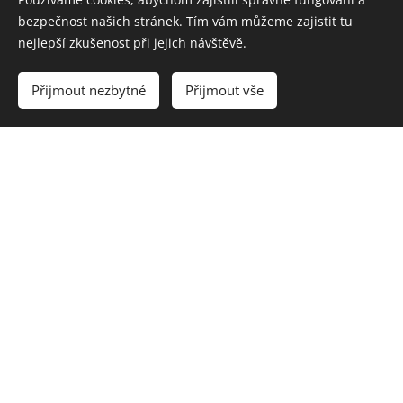
bezpečnost našich stránek. Tím vám můžeme zajistit tu
nejlepší zkušenost při jejich návštěvě.
Vyprodáno
Přijmout nezbytné
Přijmout vše