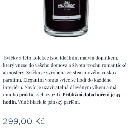
Svíčky z této kolekce jsou ideálním malým doplňkem,
který vnese do vašeho domova a života trochu romantické
atmosféry. Svíčka je vyrobena ze stearinového vosku a
parafínu. Elegantní vonná svíce se hodí do každého
interiéru. Navíc je uzavíratelná dřevěným víkem a má
mnoho praktických využití.
Přibližná doba hoření je 45
hodin
. Vůně black je pánský parfém.
299,00
Kč