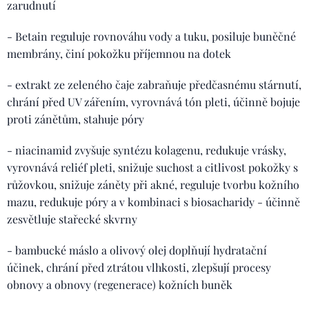
zarudnutí
- Betain reguluje rovnováhu vody a tuku, posiluje buněčné
membrány, činí pokožku příjemnou na dotek
- extrakt ze zeleného čaje zabraňuje předčasnému stárnutí,
chrání před UV zářením, vyrovnává tón pleti, účinně bojuje
proti zánětům, stahuje póry
- niacinamid zvyšuje syntézu kolagenu, redukuje vrásky,
vyrovnává reliéf pleti, snižuje suchost a citlivost pokožky s
růžovkou, snižuje záněty při akné, reguluje tvorbu kožního
mazu, redukuje póry a v kombinaci s biosacharidy - účinně
zesvětluje stařecké skvrny
- bambucké máslo a olivový olej doplňují hydratační
účinek, chrání před ztrátou vlhkosti, zlepšují procesy
obnovy a obnovy (regenerace) kožních buněk