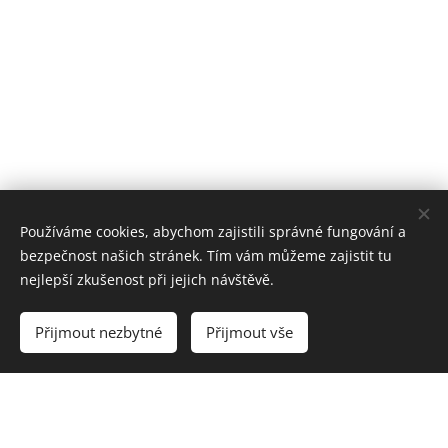
Používáme cookies, abychom zajistili správné fungování a
bezpečnost našich stránek. Tím vám můžeme zajistit tu
nejlepší zkušenost při jejich návštěvě.
Vyprodáno
Přijmout nezbytné
Přijmout vše