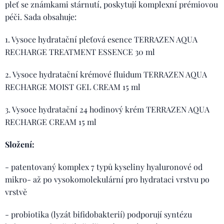
pleť se známkami stárnutí, poskytují komplexní prémiovou
péči. Sada obsahuje:
1. Vysoce hydratační pleťová esence TERRAZEN AQUA
RECHARGE TREATMENT ESSENCE 30 ml
2. Vysoce hydratační krémové fluidum TERRAZEN AQUA
RECHARGE MOIST GEL CREAM 15 ml
3. Vysoce hydratační 24 hodinový krém TERRAZEN AQUA
RECHARGE CREAM 15 ml
Složení:
- patentovaný komplex 7 typů kyseliny hyaluronové od
mikro- až po vysokomolekulární pro hydrataci vrstvu po
vrstvě
- probiotika (lyzát bifidobakterií) podporují syntézu