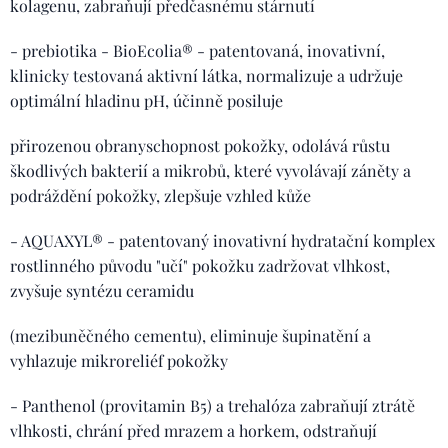
kolagenu, zabraňují předčasnému stárnutí
- prebiotika - BioEcolia® - patentovaná, inovativní,
klinicky testovaná aktivní látka, normalizuje a udržuje
optimální hladinu pH, účinně posiluje
přirozenou obranyschopnost pokožky, odolává růstu
škodlivých bakterií a mikrobů, které vyvolávají záněty a
podráždění pokožky, zlepšuje vzhled kůže
- AQUAXYL® - patentovaný inovativní hydratační komplex
rostlinného původu "učí" pokožku zadržovat vlhkost,
zvyšuje syntézu ceramidu
(mezibuněčného cementu), eliminuje šupinatění a
vyhlazuje mikroreliéf pokožky
- Panthenol (provitamin B5) a trehalóza zabraňují ztrátě
vlhkosti, chrání před mrazem a horkem, odstraňují